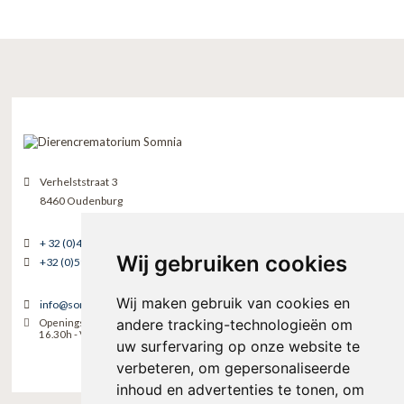
Verhelststraat 3
8460 Oudenburg
+ 32 (0)475 76 49 49
Wij gebruiken cookies
+32 (0)59 50 55 60
Wij maken gebruik van cookies en
info@somnia.be
andere tracking-technologieën om
Openingsuren ENKEL OP AFSPRAAK: Van maandag tot zaterdag 09.00 -
16.30h - Voor dringende zaken zijn wij telefonisch bereikbaar tot 21.00h.
uw surfervaring op onze website te
verbeteren, om gepersonaliseerde
inhoud en advertenties te tonen, om