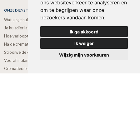
ons websiteverkeer te analyseren en
om te begrijpen waar onze
ONZE DIENSTEN
bezoekers vandaan komen.
Wat als je huisdier overlijdt?
Je huisdier laten ophalen
Ik ga akkoord
Hoe verloopt een crematie?
Ik weiger
Na de crematie
Strooiweide en dierenbegraafplaats
Wijzig mijn voorkeuren
Vooraf inplannen van crematie
Crematiedienst van paarden
WEBSHOP
NAVIGATIE
Catalogus urnen en sieraden
Dierenartsen
Prijzen
Over ons
Diensten
Webshop
In gedachten
FAQ